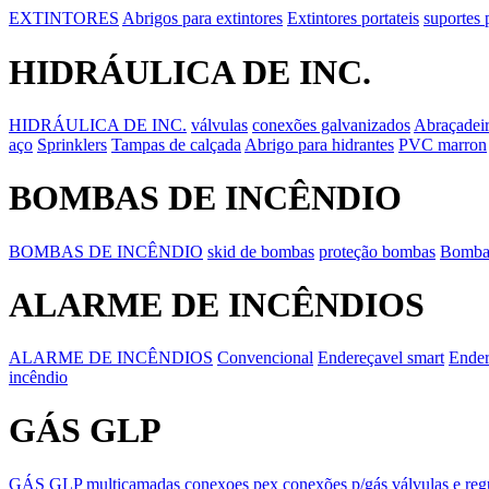
EXTINTORES
Abrigos para extintores
Extintores portateis
suportes 
HIDRÁULICA DE INC.
HIDRÁULICA DE INC.
válvulas
conexões galvanizados
Abraçadeir
aço
Sprinklers
Tampas de calçada
Abrigo para hidrantes
PVC marron
BOMBAS DE INCÊNDIO
BOMBAS DE INCÊNDIO
skid de bombas
proteção bombas
Bombas
ALARME DE INCÊNDIOS
ALARME DE INCÊNDIOS
Convencional
Endereçavel smart
Ender
incêndio
GÁS GLP
GÁS GLP
multicamadas conexoes pex
conexões p/gás
válvulas e re